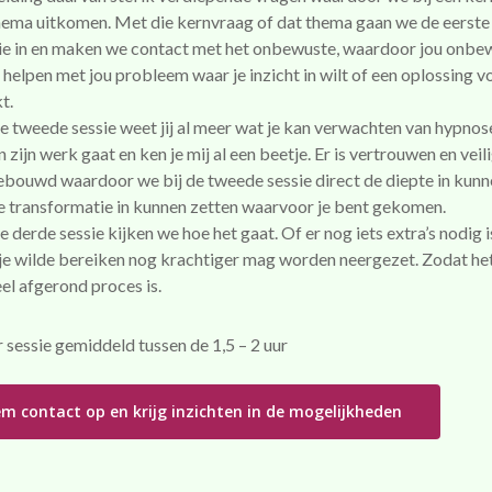
hema uitkomen. Met die kernvraag of dat thema gaan we de eerst
ie in en maken we contact met het onbewuste, waardoor jou onbe
 helpen met jou probleem waar je inzicht in wilt of een oplossing v
t.
de tweede sessie weet jij al meer wat je kan verwachten van hypnos
in zijn werk gaat en ken je mij al een beetje. Er is vertrouwen en veil
bouwd waardoor we bij de tweede sessie direct de diepte in kun
e transformatie in kunnen zetten waarvoor je bent gekomen.
de derde sessie kijken we hoe het gaat. Of er nog iets extra’s nodig i
je wilde bereiken nog krachtiger mag worden neergezet. Zodat he
el afgerond proces is.
 sessie gemiddeld tussen de 1,5 – 2 uur
m contact op en krijg inzichten in de mogelijkheden