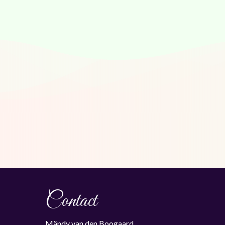
Contact
Mändy van den Boogaard