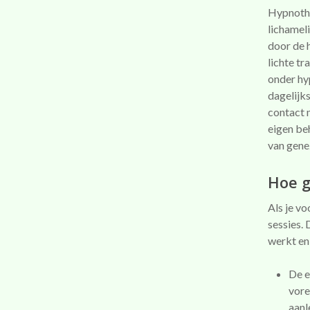
Hypnothe
lichamel
door de 
lichte t
onder hy
dagelijk
contact 
eigen be
van gene
Hoe g
Als je vo
sessies.
werkt en
De e
vore
aanl