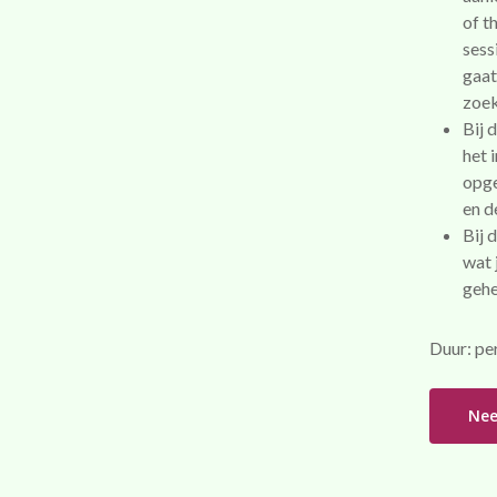
of t
sess
gaat
zoek
Bij 
het 
opge
en d
Bij 
wat 
gehe
Duur: per
Nee