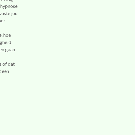
e hypnose
wuste jou
oor
e, hoe
igheid
nen gaan
s of dat
t een