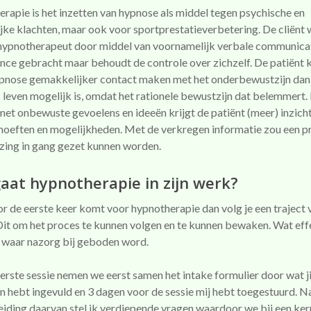
rapie is het inzetten van hypnose als middel tegen psychische en
ijke klachten, maar ook voor sportprestatieverbetering. De cliënt
hypnotherapeut door middel van voornamelijk verbale communicat
rance gebracht maar behoudt de controle over zichzelf. De patiënt 
pnose gemakkelijker contact maken met het onderbewustzijn dan 
s leven mogelijk is, omdat het rationele bewustzijn dat belemmert.
met onbewuste gevoelens en ideeën krijgt de patiënt (meer) inzicht
hoeften en mogelijkheden. Met de verkregen informatie zou een p
zing in gang gezet kunnen worden.
aat hypnotherapie in zijn werk?
or de eerste keer komt voor hypnotherapie dan volg je een traject 
 Dit om het proces te kunnen volgen en te kunnen bewaken. Wat eff
 waar nazorg bij geboden word.
erste sessie nemen we eerst samen het intake formulier door wat ji
n hebt ingevuld en 3 dagen voor de sessie mij hebt toegestuurd. N
eiding daarvan stel ik verdiepende vragen waardoor we bij een ke