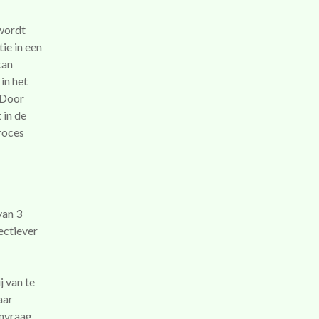
 wordt
ie in een
kan
in het
 Door
 in de
roces
van 3
ectiever
j van te
aar
rnvraag