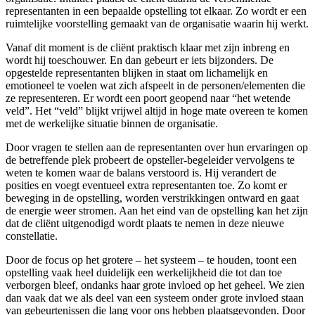
representanten in een bepaalde opstelling tot elkaar. Zo wordt er een
ruimtelijke voorstelling gemaakt van de organisatie waarin hij werkt.
Vanaf dit moment is de cliënt praktisch klaar met zijn inbreng en
wordt hij toeschouwer. En dan gebeurt er iets bijzonders. De
opgestelde representanten blijken in staat om lichamelijk en
emotioneel te voelen wat zich afspeelt in de personen/elementen die
ze representeren. Er wordt een poort geopend naar “het wetende
veld”. Het “veld” blijkt vrijwel altijd in hoge mate overeen te komen
met de werkelijke situatie binnen de organisatie.
Door vragen te stellen aan de representanten over hun ervaringen op
de betreffende plek probeert de opsteller-begeleider vervolgens te
weten te komen waar de balans verstoord is. Hij verandert de
posities en voegt eventueel extra representanten toe. Zo komt er
beweging in de opstelling, worden verstrikkingen ontward en gaat
de energie weer stromen. Aan het eind van de opstelling kan het zijn
dat de cliënt uitgenodigd wordt plaats te nemen in deze nieuwe
constellatie.
Door de focus op het grotere – het systeem – te houden, toont een
opstelling vaak heel duidelijk een werkelijkheid die tot dan toe
verborgen bleef, ondanks haar grote invloed op het geheel. We zien
dan vaak dat we als deel van een systeem onder grote invloed staan
van gebeurtenissen die lang voor ons hebben plaatsgevonden. Door