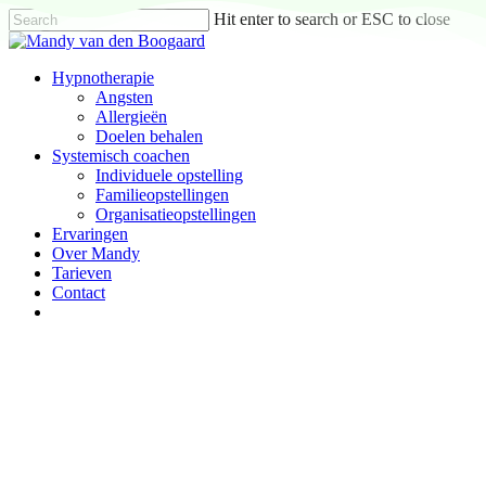
Skip
Hit enter to search or ESC to close
to
Close
main
Search
content
Menu
Hypnotherapie
Angsten
Allergieën
Doelen behalen
Systemisch coachen
Individuele opstelling
Familieopstellingen
Organisatieopstellingen
Ervaringen
Over Mandy
Tarieven
Contact
facebook
phone
email
Organisatieopstellingen