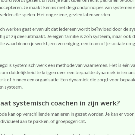
 accepteren. Je maakt kennis met de grondprincipes van systemen 
velden die spelen. Het ongeziene, gezien laten worden.
ch werken gaat ervan uit dat iedereen wordt beïnvloed door de s
ij of zij deel uitmaakt. Je eigen familie is zo’n systeem, maar ook 
tie waarbinnen je werkt, een vereniging, een team of je sociale om
egd is systemisch werk een methode van waarnemen. Het is één v
 om duidelijkheid te krijgen over een bepaalde dynamiek in iemand
erk of binnen een organisatie. Een dynamiek die zorgt voor bepaa
en systeem.
aat systemisch coachen in zijn werk?
de kan op verschillende manieren in gezet worden. Je kan er voor
ndividueel aan te pakken, of groepsgericht.