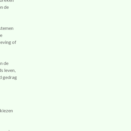
en de
ystemen
de
geving of
an de
s leven,
ld gedrag
 kiezen