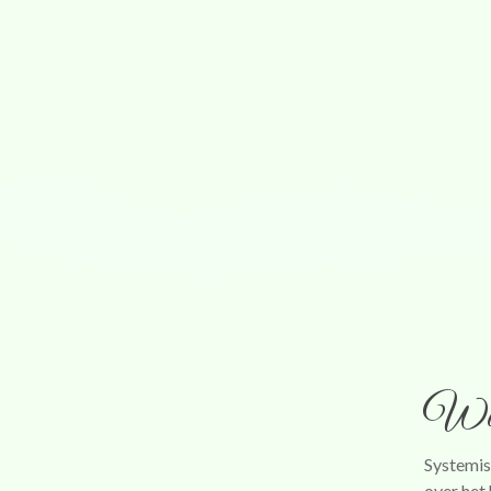
Systemisch coachen
Wat wordt er over het hoofd ge
Wat 
Systemis
over het