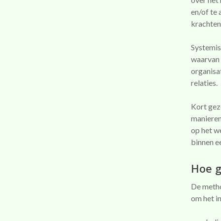
en/of te
krachten
Systemis
waarvan h
organisa
relaties.
Kort gez
manieren
op het w
binnen e
Hoe g
De metho
om het i