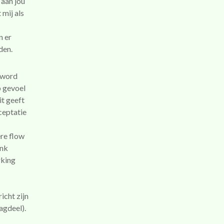
 aan jou
 mij als
n er
den.
) word
p gevoel
it geeft
ceptatie
ere flow
enk
rking
icht zijn
agdeel).