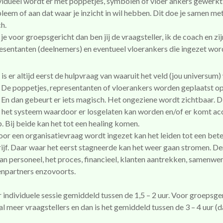
vidueel wordt er met poppetjes, symbolen of vloer ankers gewerkt
leem of aan dat waar je inzicht in wil hebben. Dit doe je samen met
h.
 je voor groepsgericht dan ben jij de vraagsteller, ik de coach en zij
esentanten (deelnemers) en eventueel vloerankers die ingezet wor
 is er altijd eerst de hulpvraag van waaruit het veld (jou universum
 De poppetjes, representanten of vloerankers worden geplaatst o
. En dan gebeurt er iets magisch. Het ongeziene wordt zichtbaar. D
in het systeem waardoor er losgelaten kan worden en/of er komt ac
. Bij beide kan het tot een healing komen.
voor een organisatievraag wordt ingezet kan het leiden tot een bet
drijf. Daar waar het eerst stagneerde kan het weer gaan stromen. D
aan personeel, het proces, financieel, klanten aantrekken, samenwe
npartners enzovoorts.
 individuele sessie gemiddeld tussen de 1,5 – 2 uur. Voor groepsger
l meer vraagstellers en dan is het gemiddeld tussen de 3 – 4 uur (d