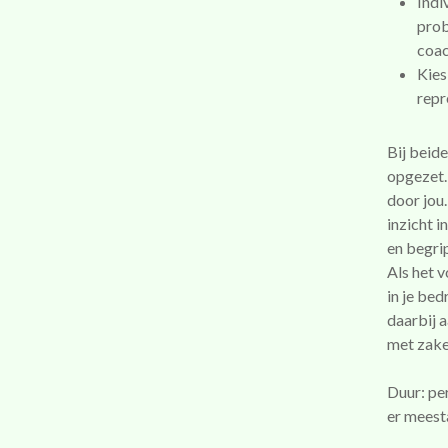
Indi
prob
coac
Kies
repr
Bij beide
opgezet.
door jou
inzicht 
en begrip
Als het 
in je be
daarbij 
met zake
Duur: per
er meesta