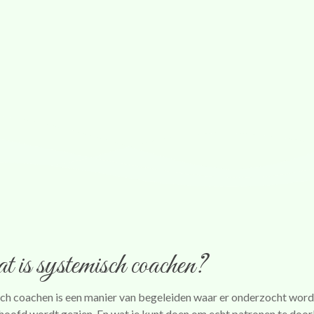
zien?
is systemisch coachen?
ch coachen is een manier van begeleiden waar er onderzocht word
 hoofd wordt gezien. En wat je kunt doen om echt patronen te doo