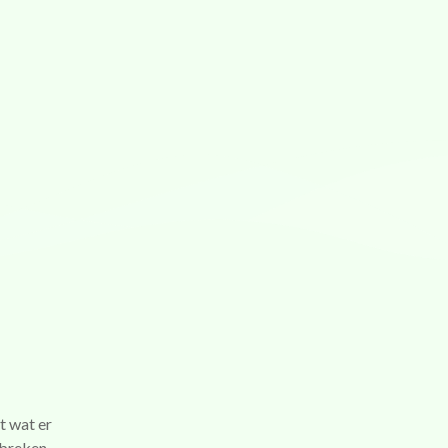
t wat er
rbreken